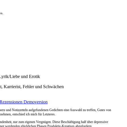
en.
 Lyrik/Liebe und Erotik
, Karrierist, Fehler und Schwächen
Rezensionen
Demoversion
Büchern und Notizzetteln aufgefundenen Gedichten eine Auswahl zu treffen, Gutes von
nehmen, entschied ich mich für Letzteres.
undenheit, nur zum eigenen Vergnügen. Diese Beschäftigung half über depressive
ener werdenden glücklichen Phasen Produktiv-Kreatives abzufordern.