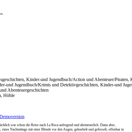
en.
sgeschichten, Kinder-und Jugendbuch/Action und Abenteuer/Piraten,
der-und Jugendbuch/Krimis und Detektivgeschichten, Kinder-und Jug
 und Abenteuergeschichten
n, Höhle
Demoversion
sächlich war schon die Reise nach La Roca aufregend und abenteuerlich. Dann aber,
ld, eines Nachmittags mit einer Blende vor den Augen, geknebelt und gefesselt, offenbar in