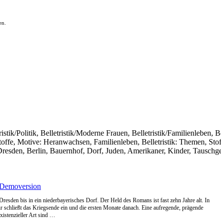
en.
ristik/Politik, Belletristik/Moderne Frauen, Belletristik/Familienleben, Be
offe, Motive: Heranwachsen, Familienleben, Belletristik: Themen, Stoff
 Dresden, Berlin, Bauernhof, Dorf, Juden, Amerikaner, Kinder, Tauschg
Demoversion
Dresden bis in ein niederbayerisches Dorf. Der Held des Romans ist fast zehn Jahre alt. In
r schließt das Kriegsende ein und die ersten Monate danach. Eine aufregende, prägende
istenzieller Art sind …