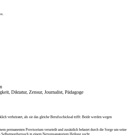
en.
en
keit, Diktatur, Zensur, Journalist, Pädagoge
lich verheiratet, als sie das gleiche Berufsschicksal trifft: Beide werden wegen
einem permanenten Provisorium verurteilt und zusätzlich belastet durch die Sorge um seine
m Selbstmordversuch in einem Nervensanatorium Heilung sucht.