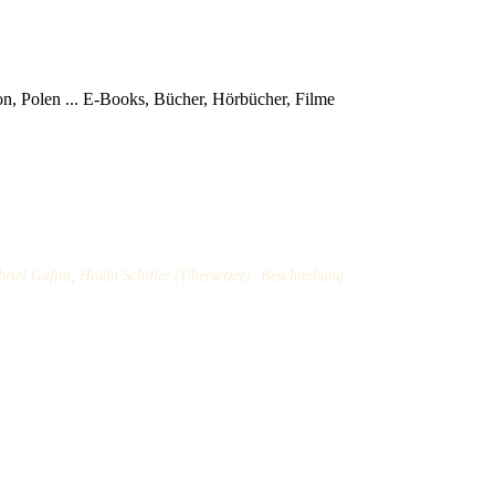
, Polen ...
E-Books, Bücher, Hörbücher, Filme
briel Gafita, Holda Schiller (Übersetzer): Beschreibung