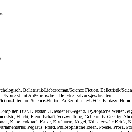
en.
)
Psychologisch, Belletristik/Liebesroman/Science Fiction, Belletristik/Sci
n /Kontakt mit Außerirdischen, Belletristik/Kurzgeschichten
iction-Literatur, Science-Fiction: Außerirdische/UFOs, Fantasy: Humor,
mputer, Diät, Diebstahl, Dresdener Gegend, Dystopische Welten, eige
erkiste, Flucht, Freundschaft, Verzweiflung, Geheimnis, Geistige Abent
ionen, Kanonenkugel, Katze, Kirchturm, Kugel, Künstlerische Kritik, K
arlamentarier, Pegasus, Pferd, Philosophische Ideen, Poesie, Prosa, Po