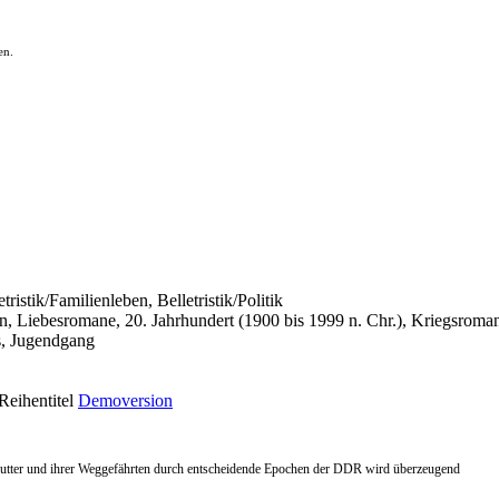
en.
ristik/Familienleben, Belletristik/Politik
ben, Liebesromane, 20. Jahrhundert (1900 bis 1999 n. Chr.), Kriegsroma
, Jugendgang
Reihentitel
Demoversion
Lutter und ihrer Weggefährten durch entscheidende Epochen der DDR wird überzeugend