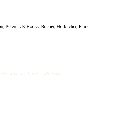
, Polen ...
E-Books, Bücher, Hörbücher, Filme
e der Grenze von Erik Neutsch: Reihe