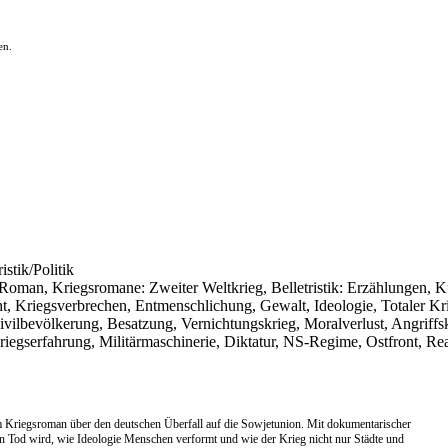
en.
istik/Politik
er Roman, Kriegsromane: Zweiter Weltkrieg, Belletristik: Erzählungen, K
, Kriegsverbrechen, Entmenschlichung, Gewalt, Ideologie, Totaler Krie
vilbevölkerung, Besatzung, Vernichtungskrieg, Moralverlust, Angriff
Kriegserfahrung, Militärmaschinerie, Diktatur, NS-Regime, Ostfront, Rea
 Kriegsroman über den deutschen Überfall auf die Sowjetunion. Mit dokumentarischer
hlen Tod wird, wie Ideologie Menschen verformt und wie der Krieg nicht nur Städte und