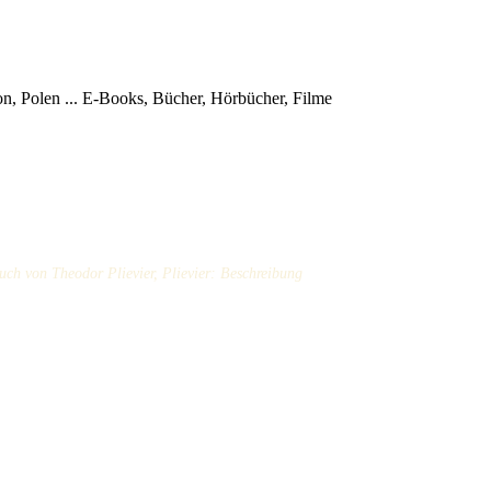
, Polen ...
E-Books, Bücher, Hörbücher, Filme
ch von Theodor Plievier, Plievier: Beschreibung