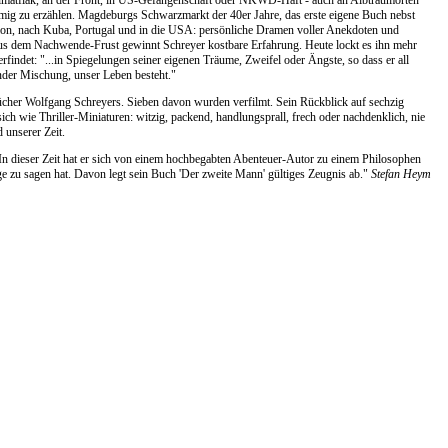
imatflak, an der Front, in US-Gefangenschaft oder NKWD-Haft - auch an Albtraumorten
timmig zu erzählen. Magdeburgs Schwarzmarkt der 40er Jahre, das erste eigene Buch nebst
nion, nach Kuba, Portugal und in die USA: persönliche Dramen voller Anekdoten und
aus dem Nachwende-Frust gewinnt Schreyer kostbare Erfahrung. Heute lockt es ihn mehr
rfindet: "...in Spiegelungen seiner eigenen Träume, Zweifel oder Ängste, so dass er all
der Mischung, unser Leben besteht."
ücher Wolfgang Schreyers. Sieben davon wurden verfilmt. Sein Rückblick auf sechzig
sich wie Thriller-Miniaturen: witzig, packend, handlungsprall, frech oder nachdenklich, nie
 unserer Zeit.
In dieser Zeit hat er sich von einem hochbegabten Abenteuer-Autor zu einem Philosophen
e zu sagen hat. Davon legt sein Buch 'Der zweite Mann' gültiges Zeugnis ab."
Stefan Heym