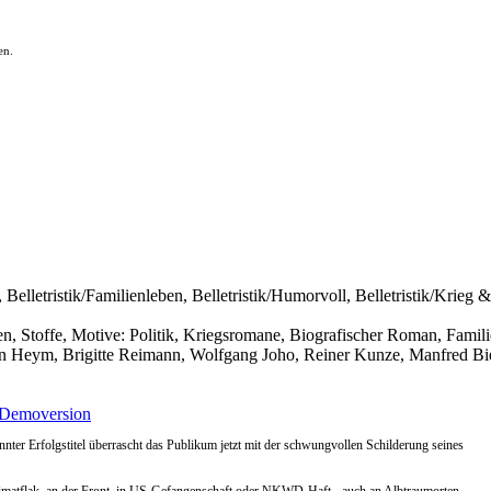
en.
, Belletristik/Familienleben, Belletristik/Humorvoll, Belletristik/Krieg 
en, Stoffe, Motive: Politik, Kriegsromane, Biografischer Roman, Famil
n Heym, Brigitte Reimann, Wolfgang Joho, Reiner Kunze, Manfred Bie
Demoversion
nnter Erfolgstitel überrascht das Publikum jetzt mit der schwungvollen Schilderung seines