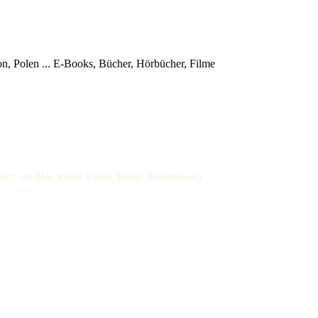
, Polen ...
E-Books, Bücher, Hörbücher, Filme
isch von Max Walter Schulz, Schulz: Beschreibung