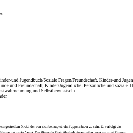
en.
inder-und Jugendbuch/Soziale Fragen/Freundschaft, Kinder-und Juge
reunde und Freundschaft, Kinder/Jugendliche: Persönliche und sozial
elbstwahrnehmung und Selbstbewusstsein
nder
inem gestreiften Nicki, der von sich behauptet, ein Puppenräuber zu sein. Er verfolgt das
en hat große Angst. Der fliegende Fisch überholt sie zuweilen, zerrt mit zwei Fingern