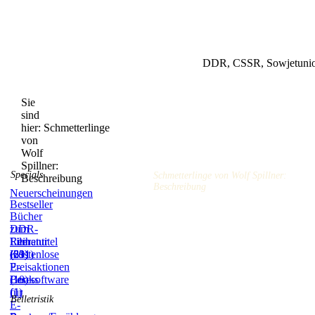
DDR, CSSR, Sowjetunion
Sie
sind
hier:
Schmetterlinge
von
Wolf
Spillner:
Specials
Schmetterlinge von Wolf Spillner:
Beschreibung
Beschreibung
Neuerscheinungen
Bestseller
Bücher
zum
DDR-
Film
Literatur
Reihentitel
(59)
(831)
(21)
Kostenlose
E-
Preisaktionen
Books
(10)
Lesesoftware
(1)
für
Belletristik
E-