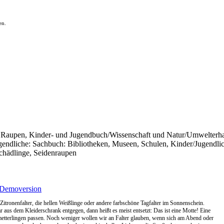
en.
nd Raupen, Kinder- und Jugendbuch/Wissenschaft und Natur/Umwelterh
endliche: Sachbuch: Bibliotheken, Museen, Schulen, Kinder/Jugendlic
chädlinge, Seidenraupen
Demoversion
Zitronenfalter, die hellen Weißlinge oder andere farbschöne Tagfalter im Sonnenschein.
r aus dem Kleiderschrank entgegen, dann heißt es meist entsetzt: Das ist eine Motte! Eine
hmetterlingen passen. Noch weniger wollen wir an Falter glauben, wenn sich am Abend oder