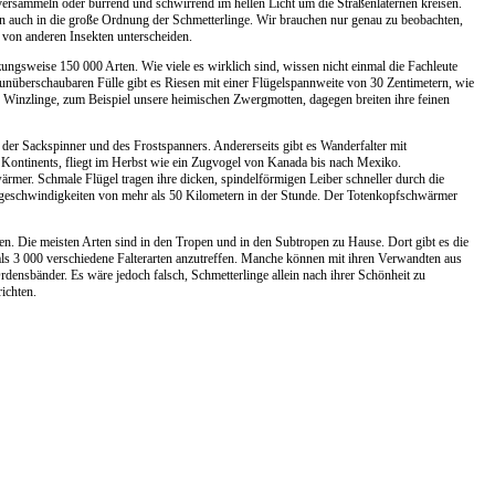
 versammeln oder burrend und schwirrend im hellen Licht um die Straßenlaternen kreisen.
n auch in die große Ordnung der Schmetterlinge. Wir brauchen nur genau zu beobachten,
 von anderen Insekten unterscheiden.
ungsweise 150 000 Arten. Wie viele es wirklich sind, wissen nicht einmal die Fachleute
unüberschaubaren Fülle gibt es Riesen mit einer Flügelspannweite von 30 Zentimetern, wie
. Winzlinge, zum Beispiel unsere heimischen Zwergmotten, dagegen breiten ihre feinen
 der Sackspinner und des Frostspanners. Andererseits gibt es Wanderfalter mit
n Kontinents, fliegt im Herbst wie ein Zugvogel von Kanada bis nach Mexiko.
ärmer. Schmale Flügel tragen ihre dicken, spindelförmigen Leiber schneller durch die
uggeschwindigkeiten von mehr als 50 Kilometern in der Stunde. Der Totenkopfschwärmer
nen. Die meisten Arten sind in den Tropen und in den Subtropen zu Hause. Dort gibt es die
als 3 000 verschiedene Falterarten anzutreffen. Manche können mit ihren Verwandten aus
densbänder. Es wäre jedoch falsch, Schmetterlinge allein nach ihrer Schönheit zu
richten.