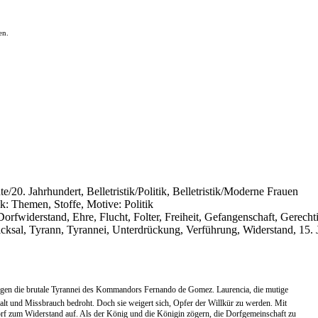
en.
e/20. Jahrhundert, Belletristik/Politik, Belletristik/Moderne Frauen
k: Themen, Stoffe, Motive: Politik
rfwiderstand, Ehre, Flucht, Folter, Freiheit, Gefangenschaft, Gerecht
cksal, Tyrann, Tyrannei, Unterdrückung, Verführung, Widerstand, 15. 
 gegen die brutale Tyrannei des Kommandors Fernando de Gomez. Laurencia, die mutige
alt und Missbrauch bedroht. Doch sie weigert sich, Opfer der Willkür zu werden. Mit
orf zum Widerstand auf. Als der König und die Königin zögern, die Dorfgemeinschaft zu