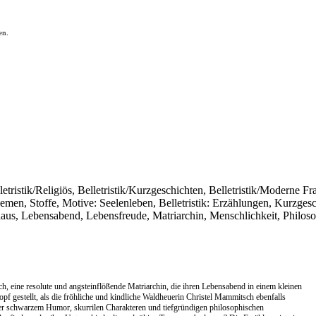
en.
etristik/Religiös, Belletristik/Kurzgeschichten, Belletristik/Moderne Fr
hemen, Stoffe, Motive: Seelenleben, Belletristik: Erzählungen, Kurzgesc
aus, Lebensabend, Lebensfreude, Matriarchin, Menschlichkeit, Philosop
h, eine resolute und angsteinflößende Matriarchin, die ihren Lebensabend in einem kleinen
f gestellt, als die fröhliche und kindliche Waldheuerin Christel Mammitsch ebenfalls
ller schwarzem Humor, skurrilen Charakteren und tiefgründigen philosophischen