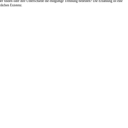
r finden oder ihre Unterschiede die endgültige Trennung bedeuten? Die Erzählung ist eine
lichen Existenz.