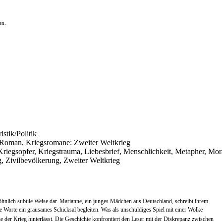
en.
istik/Politik
er Roman, Kriegsromane: Zweiter Weltkrieg
, Kriegsopfer, Kriegstrauma, Liebesbrief, Menschlichkeit, Metapher, Mo
, Zivilbevölkerung, Zweiter Weltkrieg
öhnlich subtile Weise dar. Marianne, ein junges Mädchen aus Deutschland, schreibt ihrem
hre Worte ein grausames Schicksal begleiten. Was als unschuldiges Spiel mit einer Wolke
ie der Krieg hinterlässt. Die Geschichte konfrontiert den Leser mit der Diskrepanz zwischen