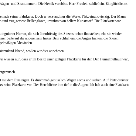
en- und Sitznummern. Die Hektik verebbte. Herr Freulein schlief ein. Ein glückliches
e nach seiner Fahrkarte. Doch er verstand nur die Worte: Platz einundvierzig. Der Mann
 und trug getönte Brillengläser, umrahmt von hellem Kunststoff. Die Platzkarte war
inguierter Herren, die sich überdrüssig des Sitzens neben ihn stellten, ehe sie wieder
r Seite auf die andere, sein linkes Bein schlief ein, die Augen tränten, die Nieren
egelmäßigen Abständen.
 hierzuland lebend, wollen wir dies annehmen.
wir wissen nur, dass er im Besitz einer gültigen Platzkarte für den Den Fünnefnullnull war,
ergeräusch.
ht mit dem Einsteigen. Er durchmaß genüsslich Wagen sechs und sieben. Auf Platz dreivier
s seine Platzkarte vor. Der Herr blickte ihm tief in die Augen: Ich hab auch eine Platzkarte