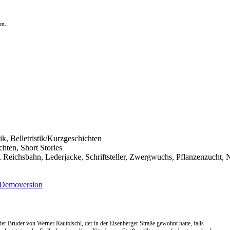
en.
itik, Belletristik/Kurzgeschichten
chten, Short Stories
Reichsbahn, Lederjacke, Schriftsteller, Zwergwuchs, Pflanzenzucht, N
Demoversion
er Bruder von Werner Rautbischl, der in der Eisenberger Straße gewohnt hatte, falls