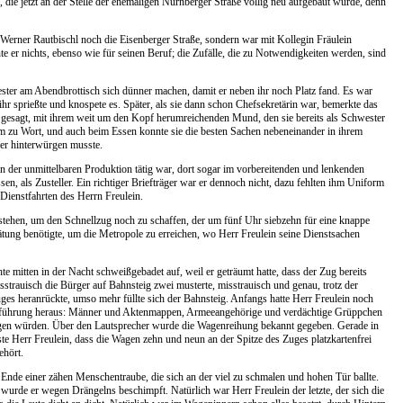
, die jetzt an der Stelle der ehemaligen Nürnberger Straße völlig neu aufgebaut wurde, denn
r Werner Rautbischl noch die Eisenberger Straße, sondern war mit Kollegin Fräulein
 er nichts, ebenso wie für seinen Beruf; die Zufälle, die zu Notwendigkeiten werden, sind
ter am Abendbrottisch sich dünner machen, damit er neben ihr noch Platz fand. Es war
ihr sprießte und knospete es. Später, als sie dann schon Chefsekretärin war, bemerkte das
 gesagt, mit ihrem weit um den Kopf herumreichenden Mund, den sie bereits als Schwester
m zu Wort, und auch beim Essen konnte sie die besten Sachen nebeneinander in ihrem
er hinterwürgen musste.
a in der unmittelbaren Produktion tätig war, dort sogar im vorbereitenden und lenkenden
n, als Zusteller. Ein richtiger Briefträger war er dennoch nicht, dazu fehlten ihm Uniform
 Dienstfahrten des Herrn Freulein.
ehen, um den Schnellzug noch zu schaffen, der um fünf Uhr siebzehn für eine knappe
tung benötigte, um die Metropole zu erreichen, wo Herr Freulein seine Dienstsachen
 mitten in der Nacht schweißgebadet auf, weil er geträumt hatte, dass der Zug bereits
sstrauisch die Bürger auf Bahnsteig zwei musterte, misstrauisch und genau, trotz der
uges heranrückte, umso mehr füllte sich der Bahnsteig. Anfangs hatte Herr Freulein noch
erführung heraus: Männer und Aktenmappen, Armeeangehörige und verdächtige Grüppchen
elegen würden. Über den Lautsprecher wurde die Wagenreihung bekannt gegeben. Gerade in
ste Herr Freulein, dass die Wagen zehn und neun an der Spitze des Zuges platzkartenfrei
ehört.
 Ende einer zähen Menschentraube, die sich an der viel zu schmalen und hohen Tür ballte.
 wurde er wegen Drängelns beschimpft. Natürlich war Herr Freulein der letzte, der sich die