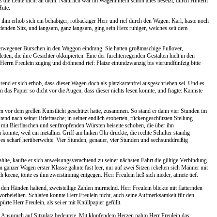
 die Leute dicht an dicht. Natürlich war im Wageninnern schon alles besetzt, durch Hintern
Hüte.
ihm erhob sich ein behäbiger, rotbackiger Herr und rief durch den Wagen: Karl, haste noch
rdenden Sitz, und langsam, ganz langsam, ging sein Herz ruhiger, welches seit dem
 verwegener Burschen in den Waggon eindrang. Sie hatten großmaschige Pullover,
n, die ihre Gesichter okkupierten. Eine der furchterregenden Gestalten hielt in den
Herrn Freulein zuging und dröhnend rief: Plätze einundzwanzig bis vierundfünfzig bitte
rend er sich erhob, dass dieser Wagen doch als platzkartenfrei ausgeschrieben sei. Und es
 das Papier so dicht vor die Augen, dass dieser nichts lesen konnte, und fragte: Kannste
en vor dem grellen Kunstlicht geschützt hatte, zusammen. So stand er dann vier Stunden im
tend nach seiner Brieftasche; in seiner endlich eroberten, rückengeschützten Stellung
 mit Bierflaschen und senftropfenden Würsten beiseite schoben, die über ihn
konnte, weil ein metallner Griff am linken Ohr drückte; die rechte Schulter ständig
r es scharf herüberwehte. Vier Stunden, genauer, vier Stunden und sechsunddreißig
lte, kaufte er sich anweisungsverachtend zu seiner nächsten Fahrt die gültige Verbindung
in ganzer Wagen erster Klasse gähnte fast leer, nur auf zwei Sitzen rekelten sich Männer mit
eene, tönte es ihm zweistimmig entgegen. Herr Freulein ließ sich nieder, atmete tief.
 den Händen haltend, zweistellige Zahlen murmelnd. Herr Freulein blickte mit flatternden
 vorbeieilten. Schlafen konnte Herr Freulein nicht, auch seine Aufmerksamkeit für den
te Herr Freulein, als sei er mit Knüllpapier gefüllt.
ber Anspruch auf Sitzplatz bedeutete. Mit klopfendem Herzen nahm Herr Freulein das