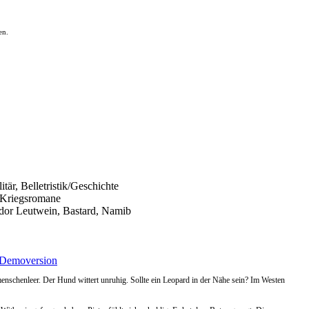
en.
itär, Belletristik/Geschichte
, Kriegsromane
dor Leutwein, Bastard, Namib
Demoversion
menschenleer. Der Hund wittert unruhig. Sollte ein Leopard in der Nähe sein? Im Westen