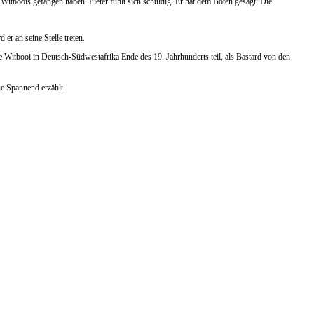
Witboois gefangen haben. Pieter fühlt sich schuldig. Er hat dem Boten gesagt: Die
er an seine Stelle treten.
Witbooi in Deutsch-Südwestafrika Ende des 19. Jahrhunderts teil, als Bastard von den
 Spannend erzählt.