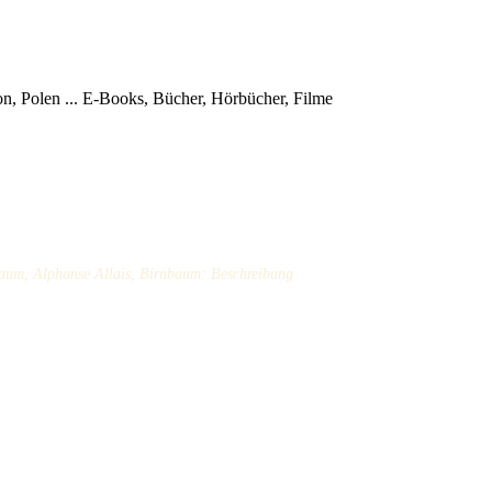
, Polen ...
E-Books, Bücher, Hörbücher, Filme
baum, Alphonse Allais, Birnbaum: Beschreibung