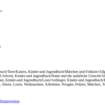
en.
)
uch/Tiere/Katzen, Kinder-und Jugendbuch/Märchen und Folklore/All
d Advent, Kinder-und Jugendbuch/Natur und die natürliche Umwelt/Al
mut, Kinder-und Jugendbuch/Leser/Anfänger, Kinder-und Jugendbuch/
 Ahorn, Lesen, Weihnachten, Arbeitslos, Neugier, Polizei, Märchen, T
Demoversion