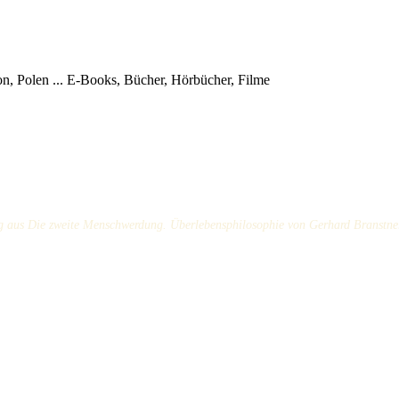
, Polen ...
E-Books, Bücher, Hörbücher, Filme
g aus Die zweite Menschwerdung. Überlebensphilosophie von Gerhard Branstne