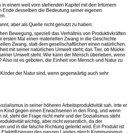
h in einem weit vorn stehenden Kapitel mit den Irrtümern
m Ende desselben die Bedeutung seiner eigenen
en.
nnt, aber als Quelle nicht genutzt zu haben:
chen Bewegung, speziell das Verhältnis von Produktivkräften
m ersten Mal einen materiellen Zwang in die Geschichte
ellen Zwang, statt dem gesellschaftlichen einen natürlichen.
heit mit seiner natürlichen Umwelt steht; das Tier, ob Mücke
t seiner Umwelt steht. Wie kann der Mensch überleben, wenn
? Also ist es geboten, die Einheit von Mensch und Natur zu
ir Kinder der Natur sind, wenn gegenwärtig auch sehr
ialismus in seiner höheren Arbeitsproduktivität sah, irrte er
 ein Kind gegen einen Erwachsenen in den Ring, und wenn
st, steht die Frage nicht mehr und der Sozialismus steht
oduktivität wichtig, aber nicht wesentlich, da der
 und in die falsche Richtung gelenkt wird. Ein Produkt ist
s Elektrifizierung des ganzen Landes gleich Kommunismus