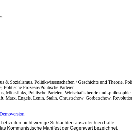
en.
 Sozialismus, Politikwissenschaften / Geschichte und Theorie, Polit
, Politische Prozesse/Politische Parteien
, Mitte-links, Politische Parteien, Wirtschaftstheorie und -philosophie
t, Marx, Engels, Lenin, Stalin, Chrustschow, Gorbatschow, Revoluti
Demoversion
 Lebzeiten nicht wenige Schlachten auszufechten hatte,
ls das Kommunistische Manifest der Gegenwart bezeichnet.