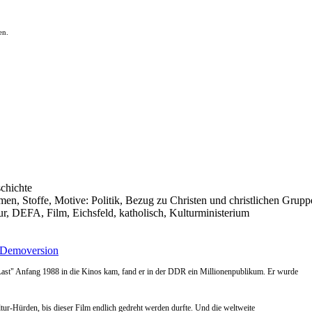
en.
schichte
emen, Stoffe, Motive: Politik, Bezug zu Christen und christlichen Grup
, DEFA, Film, Eichsfeld, katholisch, Kulturministerium
Demoversion
en Last" Anfang 1988 in die Kinos kam, fand er in der DDR ein Millionenpublikum. Er wurde
-Hürden, bis dieser Film endlich gedreht werden durfte. Und die weltweite