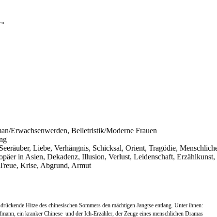
en.
oman/Erwachsenwerden, Belletristik/Moderne Frauen
ung
, Seeräuber, Liebe, Verhängnis, Schicksal, Orient, Tragödie, Menschlic
opäer in Asien, Dekadenz, Illusion, Verlust, Leidenschaft, Erzählkuns
 Treue, Krise, Abgrund, Armut
ie drückende Hitze des chinesischen Sommers den mächtigen Jangtse entlang. Unter ihnen:
aufmann, ein kranker Chinese  und der Ich-Erzähler, der Zeuge eines menschlichen Dramas