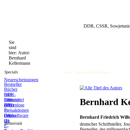
DDR, CSSR, Sowjetunion
Sie
sind
hier:
Autor:
Bernhard
Kellermann
Specials
Autor: Bernhard Kellermann
Neuerscheinungen
Bestseller
Bücher
zum
DDR-
Bernhard K
Film
Literatur
Reihentitel
(59)
(831)
(21)
Kostenlose
E-
Preisaktionen
Books
(10)
Lesesoftware
Bernhard Friedrich Wil
(1)
für
Belletristik
deutscher Schriftsteller, J
E-
Bestseller, der millionenfa