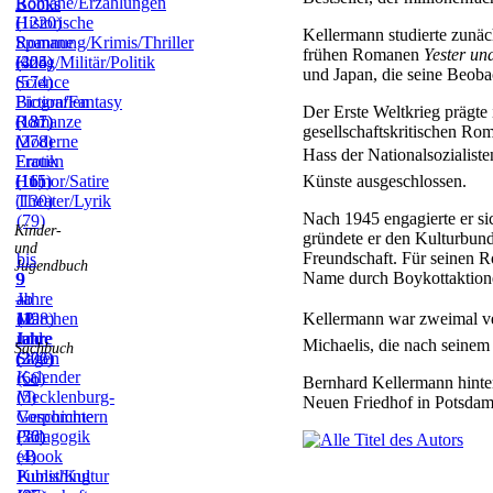
Romane/Erzählungen
Books
(1220)
Historische
Kellermann studierte zunä
Romane
Spannung/Krimis/Thriller
frühen Romanen
Yester un
(405)
(324)
Krieg/Militär/Politik
und Japan, die seine Beobac
(574)
Science
Fiction/Fantasy
Biografien
Der Erste Weltkrieg prägte 
(137)
(181)
Romanze
gesellschaftskritischen R
(278)
Moderne
Hass der Nationalsozialist
Frauen
Erotik
Künste ausgeschlossen.
(115)
(16)
Humor/Satire
(130)
Theater/Lyrik
Nach 1945 engagierte er si
(79)
Kinder-
gründete er den Kulturbun
und
Freundschaft. Für seinen
bis
Jugendbuch
Name durch Boykottaktione
9
9
–
Jahre
ab
Kellermann war zweimal ver
11
(198)
12
Märchen
Jahre
Jahre
und
Michaelis, die nach seinem
Sachbuch
(272)
(306)
Sagen
Kalender
(66)
Bernhard Kellermann hinter
(5)
Mecklenburg-
Neuen Friedhof in Potsdam
Vorpommern
Geschichte
(36)
(70)
Pädagogik
(4)
eBook
Publishing
Kunst/Kultur