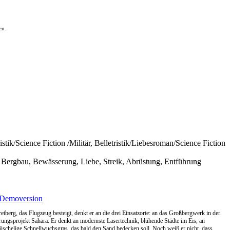
en.
istik/Science Fiction /Militär, Belletristik/Liebesroman/Science Fiction
, Bergbau, Bewässerung, Liebe, Streik, Abrüstung, Entführung
Demoversion
erg, das Flugzeug besteigt, denkt er an die drei Einsatzorte: an das Großbergwerk in der
ngsprojekt Sahara. Er denkt an modernste Lasertechnik, blühende Städte im Eis, an
chelige Schnellwuchsgras, das bald den Sand bedecken soll. Noch weiß er nicht, dass