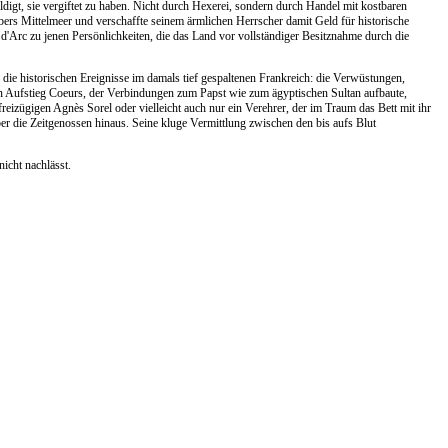
igt, sie vergiftet zu haben. Nicht durch Hexerei, sondern durch Handel mit kostbaren
ers Mittelmeer und verschaffte seinem ärmlichen Herrscher damit Geld für historische
 d'Arc zu jenen Persönlichkeiten, die das Land vor vollständiger Besitznahme durch die
die historischen Ereignisse im damals tief gespaltenen Frankreich: die Verwüstungen,
en Aufstieg Coeurs, der Verbindungen zum Papst wie zum ägyptischen Sultan aufbaute,
reizügigen Agnès Sorel oder vielleicht auch nur ein Verehrer, der im Traum das Bett mit ihr
ber die Zeitgenossen hinaus. Seine kluge Vermittlung zwischen den bis aufs Blut
icht nachlässt.