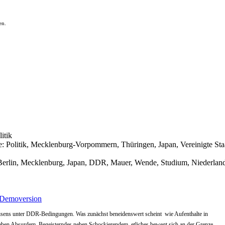
en.
litik
ve: Politik, Mecklenburg-Vorpommern, Thüringen, Japan, Vereinigte St
, Berlin, Mecklenburg, Japan, DDR, Mauer, Wende, Studium, Niederlande
Demoversion
eisens unter DDR-Bedingungen. Was zunächst beneidenswert scheint  wie Aufenthalte in
 neben Absurdem, Begeisterndes neben Schockierendem, etliches bewegt sich an der Grenze