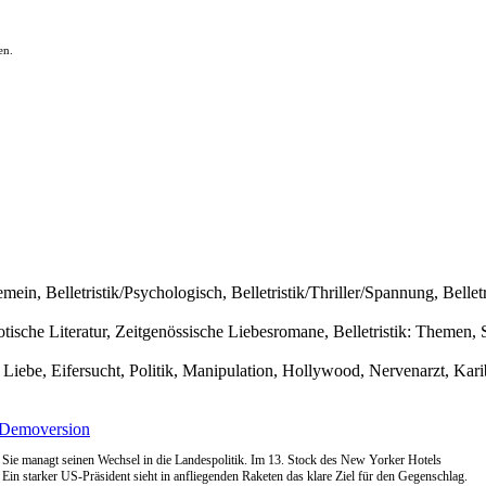
en.
ein, Belletristik/Psychologisch, Belletristik/Thriller/Spannung, Belletrist
Erotische Literatur, Zeitgenössische Liebesromane, Belletristik: Themen, 
iebe, Eifersucht, Politik, Manipulation, Hollywood, Nervenarzt, Karib
Demoversion
Sie managt seinen Wechsel in die Landespolitik. Im 13. Stock des New Yorker Hotels
Ein starker US-Präsident sieht in anfliegenden Raketen das klare Ziel für den Gegenschlag.