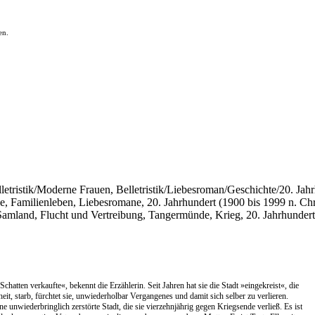
en.
elletristik/Moderne Frauen, Belletristik/Liebesroman/Geschichte/20. Jahrh
ne, Familienleben, Liebesromane, 20. Jahrhundert (1900 bis 1999 n. Chr
Samland, Flucht und Vertreibung, Tangermünde, Krieg, 20. Jahrhundert
atten verkaufte«, bekennt die Erzählerin. Seit Jahren hat sie die Stadt »eingekreist«, die
it, starb, fürchtet sie, unwiederholbar Vergangenes und damit sich selber zu verlieren.
ene unwiederbringlich zerstörte Stadt, die sie vierzehnjährig gegen Kriegsende verließ. Es ist