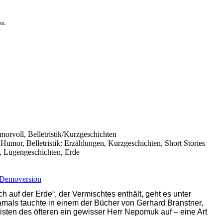
en.
umorvoll, Belletristik/Kurzgeschichten
 Humor, Belletristik: Erzählungen, Kurzgeschichten, Short Stories
r, Lügengeschichten, Erde
Demoversion
h auf der Erde“, der Vermischtes enthält, geht es unter
amals tauchte in einem der Bücher von Gerhard Branstner,
ten des öfteren ein gewisser Herr Nepomuk auf – eine Art