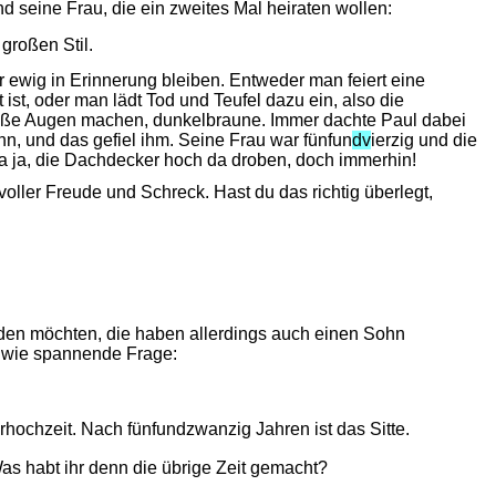
 seine Frau, die ein zweites Mal heiraten wollen:
großen Stil.
ür ewig in Erinnerung bleiben. Entweder man feiert eine
ist, oder man lädt Tod und Teufel dazu ein, also die
roße Augen machen, dunkelbraune. Immer dachte Paul dabei
n, und das gefiel ihm. Seine Frau war fünfun
dv
ierzig und die
na ja, die Dachdecker hoch da droben, doch immerhin!
ller Freude und Schreck. Hast du das richtig überlegt,
den möchten, die haben allerdings auch einen Sohn 
e wie spannende Frage:
berhochzeit. Nach fünfundzwanzig Jahren ist das Sitte.
Was habt ihr denn die übrige Zeit gemacht?