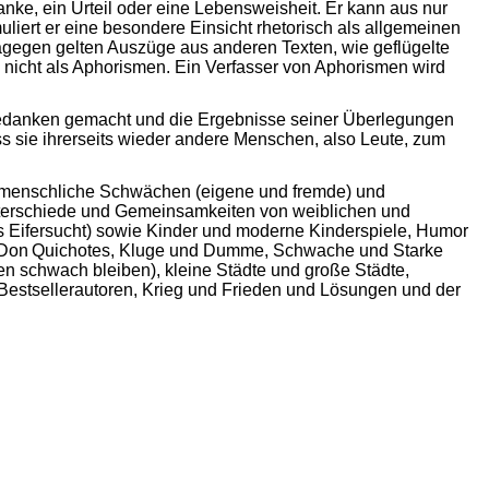
anke, ein Urteil oder eine Lebensweisheit. Er kann aus nur
liert er eine besondere Einsicht rhetorisch als allgemeinen
gegen gelten Auszüge aus anderen Texten, wie geflügelte
ch nicht als Aphorismen. Ein Verfasser von Aphorismen wird
 Gedanken gemacht und die
Ergebnisse seiner Überlegungen
ss sie ihrerseits wieder andere Menschen, also Leute, zum
menschliche Schwächen (eigene und fremde) und
nterschiede und Gemeinsamkeiten von weiblichen und
 Eifersucht) sowie Kinder und moderne Kinderspiele, Humor
 Don
Quichotes, Kluge und Dumme, Schwache und Starke
en schwach bleiben), kleine Städte und große Städte,
d Bestsellerautoren, Krieg und Frieden und Lösungen und der