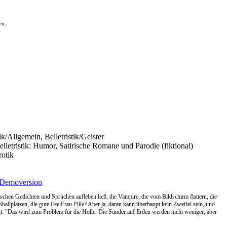
en.
tik/Allgemein, Belletristik/Geister
Belletristik: Humor, Satirische Romane und Parodie (fiktional)
rotik
Demoversion
rischen Gedichten und Sprüchen aufleben ließ, die Vampire, die vom Bildschirm flattern, die
ballplätzen, die gute Fee Frau Pille? Aber ja, daran kann überhaupt kein Zweifel sein, und
t: "Das wird zum Problem für die Hölle. Die Sünder auf Erden werden nicht weniger, aber