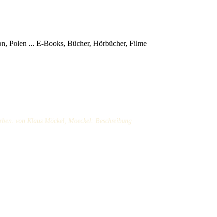
, Polen ...
E-Books, Bücher, Hörbücher, Filme
rben. von Klaus Möckel, Moeckel: Beschreibung