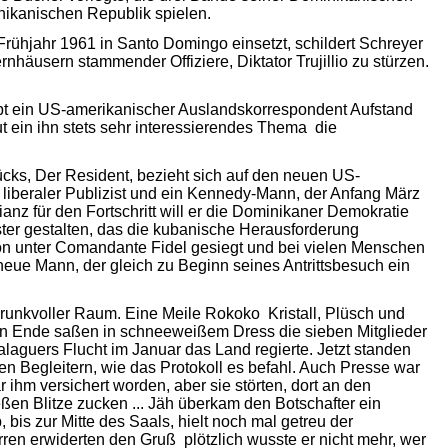
nikanischen Republik spielen.
Frühjahr 1961 in Santo Domingo einsetzt, schildert Schreyer
nhäusern stammender Offiziere, Diktator Trujillio zu stürzen.
lebt ein US-amerikanischer Auslandskorrespondent Aufstand
 ein ihn stets sehr interessierendes Thema  die
tücks, Der Resident, bezieht sich auf den neuen US-
 liberaler Publizist und ein Kennedy-Mann, der Anfang März
ianz für den Fortschritt will er die Dominikaner Demokratie
ter gestalten, das die kubanische Herausforderung
ution unter Comandante Fidel gesiegt und bei vielen Menschen
 neue Mann, der gleich zu Beginn seines Antrittsbesuch ein
prunkvoller Raum. Eine Meile Rokoko  Kristall, Plüsch und
n Ende saßen in schneeweißem Dress die sieben Mitglieder
alaguers Flucht im Januar das Land regierte. Jetzt standen
inen Begleitern, wie das Protokoll es befahl. Auch Presse war
ihm versichert worden, aber sie störten, dort an den
eßen Blitze zucken ... Jäh überkam den Botschafter ein
, bis zur Mitte des Saals, hielt noch mal getreu der
ren erwiderten den Gruß  plötzlich wusste er nicht mehr, wer