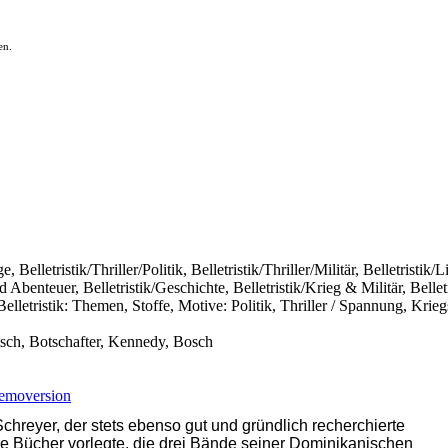
en.
e, Belletristik/Thriller/Politik, Belletristik/Thriller/Militär, Belletris
Abenteuer, Belletristik/Geschichte, Belletristik/Krieg & Militär, Belletr
letristik: Themen, Stoffe, Motive: Politik, Thriller / Spannung, Kriegsr
tsch, Botschafter, Kennedy, Bosch
emoversion
hreyer, der stets ebenso gut und gründlich recherchierte
e Bücher vorlegte, die drei Bände seiner Dominikanischen