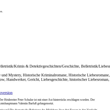
en.
Belletristik/Krimis & Detektivgeschichten/Geschichte, Belletristik/Liebes
 und Mystery, Historische Kriminalromane, Historische Liebesromane,
ow, Handwerker, Gericht, Liebesgeschichte, historischer Liebesroman,
version
r Heidereiter Peter Schulze ist mit einer Axt hinterrücks erschlagen worden. Der
Amtshauptmann Valentin Barfuß gefangensetzt.