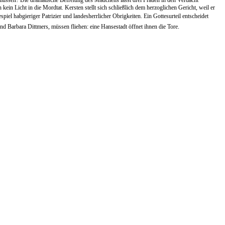
müssen? Die dramatische Befreiung des Mädchens lässt drei Frauen in den Verdacht
in Licht in die Mordtat. Kersten stellt sich schließlich dem herzoglichen Gericht, weil er
piel habgieriger Patrizier und landesherrlicher Obrigkeiten. Ein Gottesurteil entscheidet
nd Barbara Dittmers, müssen fliehen: eine Hansestadt öffnet ihnen die Tore.