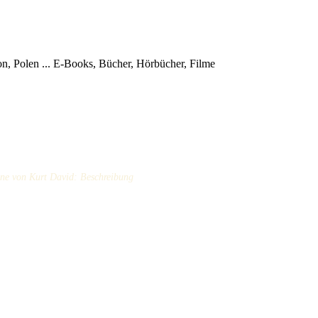
, Polen ...
E-Books, Bücher, Hörbücher, Filme
ane von Kurt David: Beschreibung