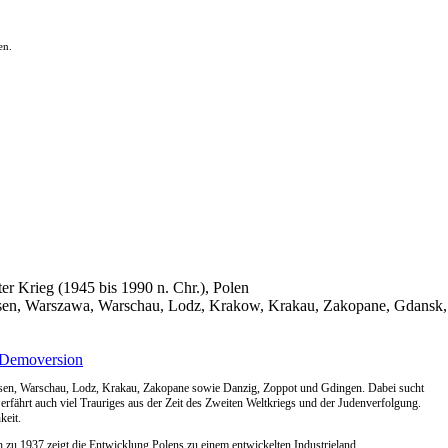
en.
ter Krieg (1945 bis 1990 n. Chr.), Polen
Posen, Warszawa, Warschau, Lodz, Krakow, Krakau, Zakopane, Gdansk,
Demoversion
Posen, Warschau, Lodz, Krakau, Zakopane sowie Danzig, Zoppot und Gdingen. Dabei sucht
rfährt auch viel Trauriges aus der Zeit des Zweiten Weltkriegs und der Judenverfolgung.
keit.
 zu 1937 zeigt die Entwicklung Polens zu einem entwickelten Industrieland.