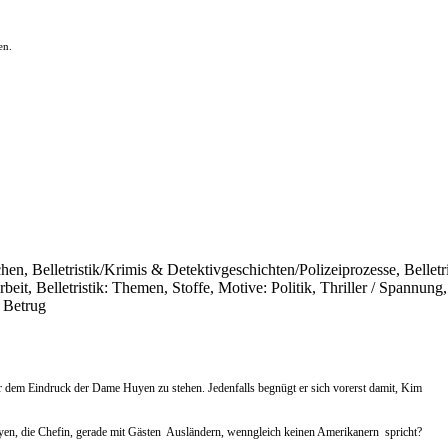
en.
echen, Belletristik/Krimis & Detektivgeschichten/Polizeiprozesse, Belletr
it, Belletristik: Themen, Stoffe, Motive: Politik, Thriller / Spannu
 Betrug
r dem Eindruck der Dame Huyen zu stehen. Jedenfalls begnügt er sich vorerst damit, Kim
en, die Chefin, gerade mit Gästen  Ausländern, wenngleich keinen Amerikanern  spricht?