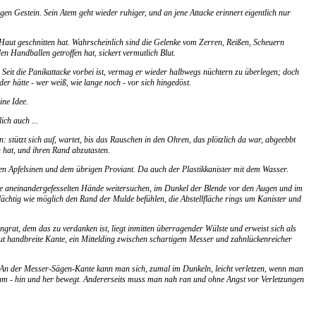
igen Gestein. Sein Atem geht wieder ruhiger, und an jene Attacke erinnert eigentlich nur
ie Haut geschnitten hat. Wahrscheinlich sind die Gelenke vom Zerren, Reißen, Scheuern
n Handballen getroffen hat, sickert vermutlich Blut.
. Seit die Panikattacke vorbei ist, vermag er wieder halbwegs nüchtern zu überlegen; doch
r hätte - wer weiß, wie lange noch - vor sich hingedöst.
ine Idee.
ich auch ...
: stützt sich auf, wartet, bis das Rauschen in den Ohren, das plötzlich da war, abgeebbt
en hat, und ihren Rand abzutasten.
den Apfelsinen und dem übrigen Proviant. Da auch der Plastikkanister mit dem Wasser.
die aneinandergefesselten Hände weitersuchen, im Dunkel der Blende vor den Augen und im
dächtig wie möglich den Rand der Mulde befühlen, die Abstellfläche rings um Kanister und
ingrat, dem das zu verdanken ist, liegt inmitten überragender Wülste und erweist sich als
gut handbreite Kante, ein Mittelding zwischen schartigem Messer und zahnlückenreicher
t. An der Messer-Sägen-Kante kann man sich, zumal im Dunkeln, leicht verletzen, wenn man
am - hin und her bewegt. Andererseits muss man nah ran und ohne Angst vor Verletzungen