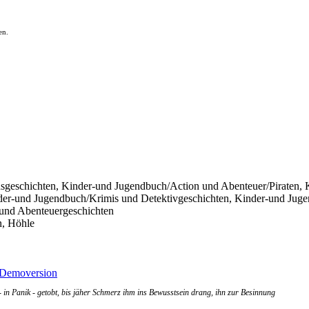
en.
sgeschichten, Kinder-und Jugendbuch/Action und Abenteuer/Piraten,
der-und Jugendbuch/Krimis und Detektivgeschichten, Kinder-und Jug
 und Abenteuergeschichten
n, Höhle
Demoversion
- in Panik - getobt, bis jäher Schmerz ihm ins Bewusstsein drang, ihn zur Besinnung