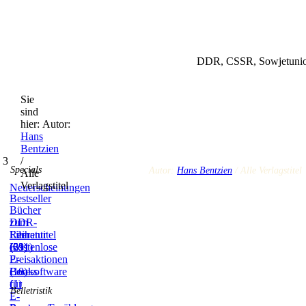
DDR, CSSR, Sowjetunion
Sie
sind
hier:
Autor:
Hans
Bentzien
 3
/
Specials
Autor:
Hans Bentzien
/ Alle Verlagstitel
Alle
Verlagstitel
Neuerscheinungen
Bestseller
Bücher
zum
DDR-
Film
Literatur
Reihentitel
(59)
(831)
(21)
Kostenlose
E-
Preisaktionen
Books
(10)
Lesesoftware
(1)
für
Belletristik
E-