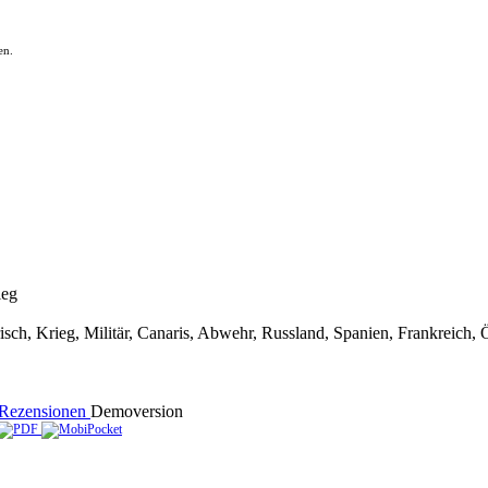
en.
ieg
orisch, Krieg, Militär, Canaris, Abwehr, Russland, Spanien, Frankreich
Rezensionen
Demoversion