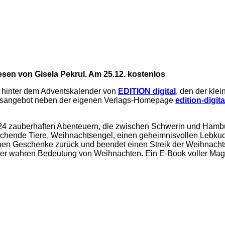
en von Gisela Pekrul. Am 25.12. kostenlos
e hinter dem Adventskalender von
EDITION digital
, den der kle
tionsangebot neben der eigenen Verlags-Homepage
edition-digita
f 24 zauberhaften Abenteuern, die zwischen Schwerin und Hambu
echende Tiere, Weihnachtsengel, einen geheimnisvollen Lebk
enen Geschenke zurück und beendet einen Streik der Weihnachts
der wahren Bedeutung von Weihnachten. Ein E-Book voller Magie 