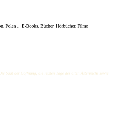
, Polen ...
E-Books, Bücher, Hörbücher, Filme
e Saat der Hoffnung, die letzten Tage des alten Ãsterreichs sowie