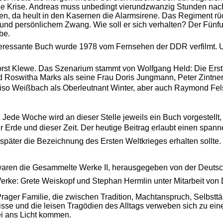
eine Krise. Andreas muss unbedingt vierundzwanzig Stunden nac
en, da heult in den Kasernen die Alarmsirene. Das Regiment rü
ung und persönlichem Zwang. Wie soll er sich verhalten? Der Fü
be.
ressante Buch wurde 1978 vom Fernsehen der DDR verfilmt. U
rst Klewe. Das Szenarium stammt von Wolfgang Held: Die Erst
 Roswitha Marks als seine Frau Doris Jungmann, Peter Zintner
iso Weißbach als Oberleutnant Winter, aber auch Raymond Felsb
 Jede Woche wird an dieser Stelle jeweils ein Buch vorgestellt,
Erde und dieser Zeit. Der heutige Beitrag erlaubt einen spanne
r später die Bezeichnung des Ersten Weltkrieges erhalten sollt
aren die Gesammelte Werke II, herausgegeben von der Deuts
rke: Grete Weiskopf und Stephan Hermlin unter Mitarbeit von Dr
r Prager Familie, die zwischen Tradition, Machtanspruch, Selbst
isse und die leisen Tragödien des Alltags verweben sich zu ei
i ans Licht kommen.