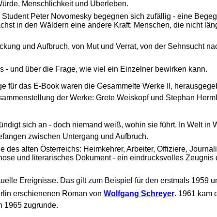
Würde, Menschlichkeit und Überleben.
Student Peter Novomesky begegnen sich zufällig - eine Begeg
hst in den Wäldern eine andere Kraft: Menschen, die nicht län
ckung und Aufbruch, von Mut und Verrat, von der Sehnsucht nac
 - und über die Frage, wie viel ein Einzelner bewirken kann.
lage für das E-Book waren die Gesammelte Werke II, herausgeg
sammenstellung der Werke: Grete Weiskopf und Stephan Hermlin
digt sich an - doch niemand weiß, wohin sie führt. In Welt in W
 gefangen zwischen Untergang und Aufbruch.
es alten Österreichs: Heimkehrer, Arbeiter, Offiziere, Journali
ose und literarisches Dokument - ein eindrucksvolles Zeugnis d
elle Ereignisse. Das gilt zum Beispiel für den erstmals 1959 unt
Berlin erschienenen Roman von
Wolfgang Schreyer
. 1961 kam e
on 1965 zugrunde.