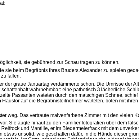
at:
glichkeit, sie gebührend zur Schau tragen zu können.
 die sie beim Begräbnis ihres Bruders Alexander zu spielen ged
zu fallen.
aber der graue Januartag verdämmerte schon. Die Umrisse der Al
schattenhaft wahrnehmbar: eine pathetisch 3 lächerliche Schi
nzelte Passanten wateten durch den matschigen Schnee, schie
m Haustor auf die Begräbnisteilnehmer warteten, boten mit ihre
enster weg. Das vertraute malvenfarbene Zimmer mit den viele
vor. Sie äugte hinauf zu den Familienfotografien über dem fal
in Reifrock und Mantille, er im Biedermeierfrack mit dem unver
etwas unsolid, wie geschaffen dafür, in die Hände dieser grün