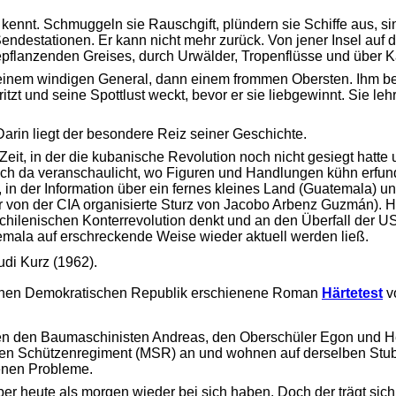
t kennt. Schmuggeln sie Rauschgift, plündern sie Schiffe aus, s
endestationen. Er kann nicht mehr zurück. Von jener Insel auf 
feepflanzenden Greises, durch Urwälder, Tropenflüsse und über 
nt einem windigen General, dann einem frommen Obersten. Ihm b
ritzt und seine Spottlust weckt, bevor er sie liebgewinnt. Sie le
rin liegt der besondere Reiz seiner Geschichte.
eit, in der die kubanische Revolution noch nicht gesiegt hatte
uch da veranschaulicht, wo Figuren und Handlungen kühn erfunde
, in der Information über ein fernes kleines Land (Guatemala) 
 von der CIA organisierte Sturz von Jacobo Arbenz Guzmán). H
hilenischen Konterrevolution denkt und an den Überfall der USA
emala auf erschreckende Weise wieder aktuell werden ließ.
di Kurz (1962).
tschen Demokratischen Republik erschienene Roman 
Härtetest
 
nen den Baumaschinisten Andreas, den Oberschüler Egon und Hei
rten Schützenregiment (MSR) an und wohnen auf derselben Stube
genen Probleme.
ber heute als morgen wieder bei sich haben. Doch der trägt si