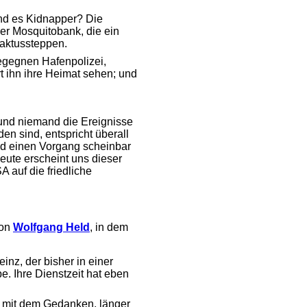
ind es Kidnapper? Die
der Mosquitobank, die ein
Kaktussteppen.
egegnen Hafenpolizei,
hrt ihn ihre Heimat sehen; und
 und niemand die Ereignisse
n sind, entspricht überall
und einen Vorgang scheinbar
eute erscheint uns dieser
 auf die friedliche
von
Wolfgang Held
, in dem
nz, der bisher in einer
. Ihre Dienstzeit hat eben
ch mit dem Gedanken, länger