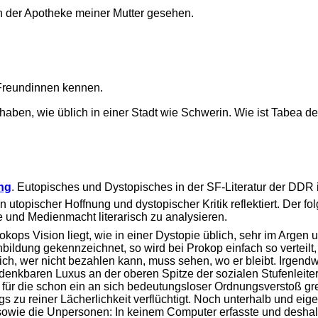
in der Apotheke meiner Mutter gesehen.
 Freundinnen kennen.
aben, wie üblich in einer Stadt wie Schwerin. Wie ist Tabea de
ng
. Eutopisches und Dystopisches in der SF-Literatur der DDR 
 utopischer Hoffnung und dystopischer Kritik reflektiert. Der f
 und Medienmacht literarisch zu analysieren.
s Vision liegt, wie in einer Dystopie üblich, sehr im Argen und
ldung gekennzeichnet, so wird bei Prokop einfach so verteilt, 
ich, wer nicht bezahlen kann, muss sehen, wo er bleibt. Irgend
denkbaren Luxus an der oberen Spitze der sozialen Stufenleit
 für die schon ein an sich bedeutungsloser Ordnungsverstoß g
s zu reiner Lächerlichkeit verflüchtigt. Noch unterhalb und eige
e sowie die Unpersonen: In keinem Computer erfasste und deshalb