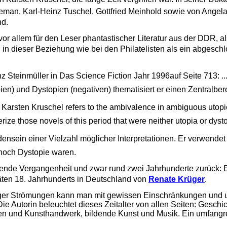
eman, Karl-Heinz Tuschel, Gottfried Meinhold sowie von Angela
nd.
 vor allem für den Leser phantastischer Literatur aus der DDR, 
 in dieser Beziehung wie bei den Philatelisten als ein abgesc
einmüller in Das Science Fiction Jahr 1996auf Seite 713: ...
ien) und Dystopien (negativen) thematisiert er einen Zentralber
: Karsten Kruschel refers to the ambivalence in ambiguous utopie
rize those novels of this period that were neither utopia or dysto
ensein einer Vielzahl möglicher Interpretationen. Er verwendet
noch Dystopie waren.
iegende Vergangenheit und zwar rund zwei Jahrhunderte zurück: 
äten 18. Jahrhunderts in Deutschland von
Renate Krüger
.
tiger Strömungen kann man mit gewissen Einschränkungen und 
e Autorin beleuchtet dieses Zeitalter von allen Seiten: Geschic
ten und Kunsthandwerk, bildende Kunst und Musik. Ein umfangre