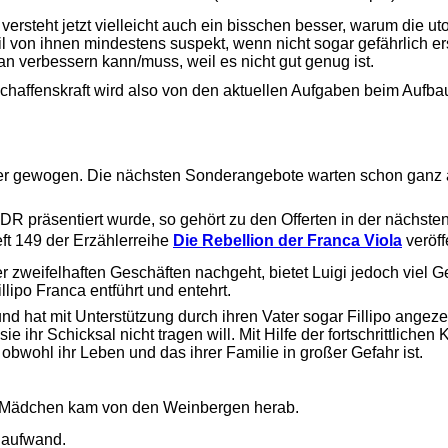
teht jetzt vielleicht auch ein bisschen besser, warum die utop
l von ihnen mindestens suspekt, wenn nicht sogar gefährlich e
n verbessern kann/muss, weil es nicht gut genug ist.
Schaffenskraft wird also von den aktuellen Aufgaben beim Aufb
er gewogen. Die nächsten Sonderangebote warten schon ganz a
DR präsentiert wurde, so gehört zu den Offerten in der nächst
ft 149 der Erzählerreihe 
Die Rebellion der Franca Viola
 veröf
er zweifelhaften Geschäften nachgeht, bietet Luigi jedoch viel G
lipo Franca entführt und entehrt.
und hat mit Unterstützung durch ihren Vater sogar Fillipo angeze
e ihr Schicksal nicht tragen will. Mit Hilfe der fortschrittlichen
 obwohl ihr Leben und das ihrer Familie in großer Gefahr ist.
as Mädchen kam von den Weinbergen herab.
inaufwand.