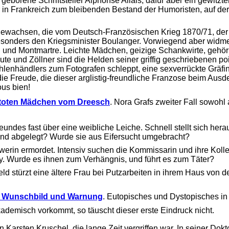
eborene Schriftsteller Alphonse Allais, dafür aber ein gewitzter
er in Frankreich zum bleibenden Bestand der Humoristen, auf de
aufgewachsen, die vom Deutsch-Französischen Krieg 1870/71, d
 besonders den Kriegsminister Boulanger. Vorwiegend aber widmet
n und Montmartre. Leichte Mädchen, geizige Schankwirte, gehör
e und Zöllner sind die Helden seiner griffig geschriebenen po
lenhändlers zum Fotografen schleppt, eine sexverrückte Gräfi
 die Freude, die dieser arglistig-freundliche Franzose beim Aus
us bien!
 toten Mädchen vom Dreesch
. Nora Grafs zweiter Fall sowoh
eundes fast über eine weibliche Leiche. Schnell stellt sich her
d abgelegt? Wurde sie aus Eifersucht umgebracht?
werin ermordet. Intensiv suchen die Kommissarin und ihre Koll
. Wurde es ihnen zum Verhängnis, und führt es zum Täter?
ld stürzt eine ältere Frau bei Putzarbeiten in ihrem Haus von de
n Wunschbild und Warnung
. Eutopisches und Dystopisches in 
kademisch vorkommt, so täuscht dieser erste Eindruck nicht.
 Karsten Kruschel, die lange Zeit vergriffen war. In seiner Dokto