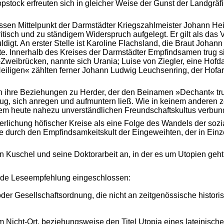
stock erfreuten sich in gleicher Weise der Gunst der Landgräfin
 dessen Mittelpunkt der Darmstädter Kriegszahlmeister Johann He
tisch und zu ständigem Widerspruch aufgelegt. Er gilt als das 
gt. An erster Stelle ist Karoline Flachsland, die Braut Johann 
te. Innerhalb des Kreises der Darmstädter Empfindsamen trug 
Zweibrücken, nannte sich Urania; Luise von Ziegler, eine Hof
ligen« zählten ferner Johann Ludwig Leuchsenring, der Hofarz
ch ihre Beziehungen zu Herder, der den Beinamen »Dechant« tru
ug, sich anregen und aufmuntern ließ. Wie in keinem anderen 
em heute nahezu unverständlichen Freundschaftskultus verbun
lichung höfischer Kreise als eine Folge des Wandels der sozi
se durch den Empfindsamkeitskult der Eingeweihten, der in Ein
Kuschel und seine Doktorarbeit an, in der es um Utopien geht. 
hende Leseempfehlung eingeschlossen:
oder Gesellschaftsordnung, die nicht an zeitgenössische historis
nsam Nicht-Ort, beziehungsweise den Titel Utopia eines latein