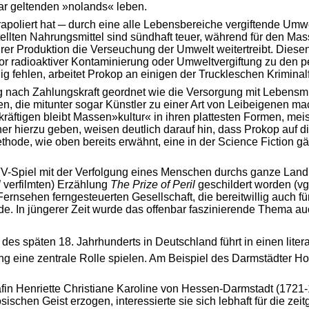
ar geltenden »nolands« leben.
rapoliert hat ─ durch eine alle Lebensbereiche vergiftende Umw
llten Nahrungsmittel sind sündhaft teuer, während für den Mas
 ihrer Produktion die Verseuchung der Umwelt weitertreibt. Dies
or radioaktiver Kontaminierung oder Umweltvergiftung zu den
ig fehlen, arbeitet Prokop an einigen der Truckleschen Kriminalf
g nach Zahlungskraft geordnet wie die Versorgung mit Lebensm
, die mitunter sogar Künstler zu einer Art von Leibeigenen ma
äftigen bleibt Massen»kultur« in ihren plattesten Formen, mei
her hierzu geben, weisen deutlich darauf hin, dass Prokop auf 
thode, wie oben bereits erwähnt, eine in der Science Fiction gä
-Spiel mit der Verfolgung eines Menschen durchs ganze Land,
l
verfilmten) Erzählung
The Prize of Peril
geschildert worden (vg
nsehen ferngesteuerten Gesellschaft, die bereitwillig auch fü
de. In jüngerer Zeit wurde das offenbar faszinierende Thema au
r des späten 18. Jahrhunderts in Deutschland
führt in einen lite
ng eine zentrale Rolle spielen. Am Beispiel des Darmstädter Hof
fin Henriette Christiane Karoline von Hessen-Darmstadt (1721-
chen Geist erzogen, interessierte sie sich lebhaft für die zei