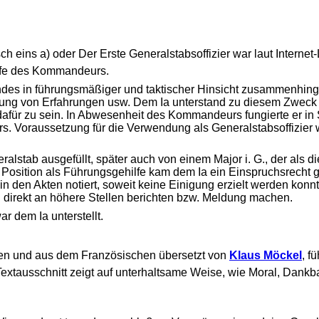
h eins a) oder Der Erste Generalstabsoffizier war laut Interne
lfe des Kommandeurs.
bandes in führungsmäßiger und taktischer Hinsicht zusammenhin
rtung von Erfahrungen usw. Dem Ia unterstand zu diesem Zweck 
afür zu sein. In Abwesenheit des Kommandeurs fungierte er in 
. Voraussetzung für die Verwendung als Generalstabsoffizier w
stab ausgefüllt, später auch von einem Major i. G., der als die
iner Position als Führungsgehilfe kam dem Ia ein Einspruchsrech
den Akten notiert, soweit keine Einigung erzielt werden konnt
irekt an höhere Stellen berichten bzw. Meldung machen.
ar dem Ia unterstellt.
en und aus dem Französischen übersetzt von
Klaus Möckel
, f
Textausschnitt zeigt auf unterhaltsame Weise, wie Moral, Dankb