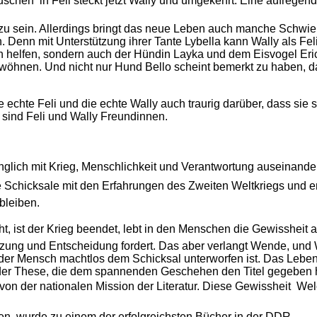
schen  in Feli steckt jetzt Wally und umgekehrt. Eine aufregen
 zu sein. Allerdings bringt das neue Leben auch manche Schwie
Denn mit Unterstützung ihrer Tante Lybella kann Wally als Feli 
on helfen, sondern auch der Hündin Layka und dem Eisvogel Er
wöhnen. Und nicht nur Hund Bello scheint bemerkt zu haben, d
chte Feli und die echte Wally auch traurig darüber, dass sie si
 sind Feli und Wally Freundinnen.
dringlich mit Krieg, Menschlichkeit und Verantwortung auseinande
 Schicksale mit den Erfahrungen des Zweiten Weltkriegs und er
bleiben.
, ist der Krieg beendet, lebt in den Menschen die Gewissheit auf
tzung und Entscheidung fordert. Das aber verlangt Wende, und
 der Mensch machtlos dem Schicksal unterworfen ist. Das Leben 
s der These, die dem spannenden Geschehen den Titel gegeben h
von der nationalen Mission der Literatur. Diese Gewissheit  W
en, wurde zu einem der erfolgreichsten Bücher in der DDR.