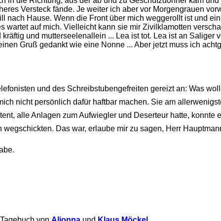
elt sich in die Richtung, aus der ab und zu Geschützdonner kam un
icheres Versteck fände. Je weiter ich aber vor Morgengrauen vo
ill nach Hause. Wenn die Front über mich weggerollt ist und ein 
wartet auf mich. Vielleicht kann sie mir Zivilklamotten versch
tig und mutterseelenallein ... Lea ist tot. Lea ist an Saliger v
inen Gruß gedankt wie eine Nonne ... Aber jetzt muss ich achtg
fonisten und des Schreibstubengefreiten gereizt an: Was wolle
mich nicht persönlich dafür haftbar machen. Sie am allerwenigst
nitent, alle Anlagen zum Aufwiegler und Deserteur hatte, konnte 
ein wegschickten. Das war, erlaube mir zu sagen, Herr Hauptmann,
abe.
s Tagebuch von
Aljonna
und
Klaus Möckel
.