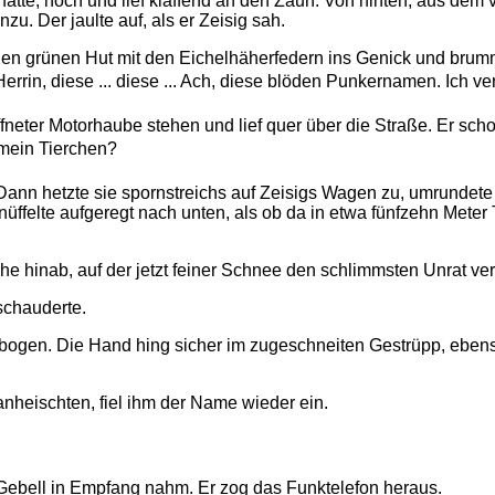
hatte, hoch und lief kläffend an den Zaun. Von hinten, aus dem
. Der jaulte auf, als er Zeisig sah.
einen grünen Hut mit den Eichelhäherfedern ins Genick und bru
errin, diese ... diese ... Ach, diese blöden Punkernamen. Ich ve
öffneter Motorhaube stehen und lief quer über die Straße. Er sc
 mein Tierchen?
 Dann hetzte sie spornstreichs auf Zeisigs Wagen zu, umrundete
nüffelte aufgeregt nach unten, als ob da in etwa fünfzehn Meter
e hinab, auf der jetzt feiner Schnee den schlimmsten Unrat ver
schauderte.
llbogen. Die Hand hing sicher im zugeschneiten Gestrüpp, eben
anheischten, fiel ihm der Name wieder ein.
m Gebell in Empfang nahm. Er zog das Funktelefon heraus.