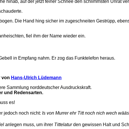
e hinab, auf der jetzt feiner Schnee den schlimmsten Unrat ver
schauderte.
llbogen. Die Hand hing sicher im zugeschneiten Gestrüpp, eben
anheischten, fiel ihm der Name wieder ein.
m Gebell in Empfang nahm. Er zog das Funktelefon heraus.
r von
Hans-Ulrich Lüdemann
ndere Sammlung norddeutscher Ausdruckskraft.
ter und Redensarten.
muss es!
r jedoch noch nicht:
Is von Murrer ehr Titt noch nich wech wääs
el
anlegen muss, um ihrer
Tittelatur
den gewissen Halt und Sch