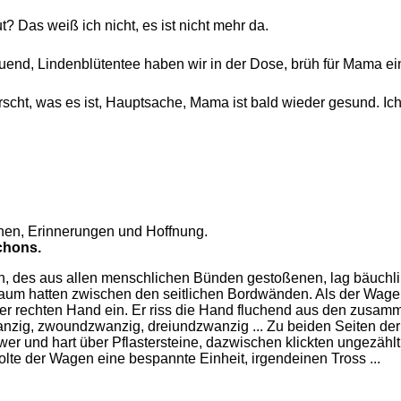
? Das weiß ich nicht, es ist nicht mehr da.
ltuend, Lindenblütentee haben wir in der Dose, brüh für Mama ei
wurscht, was es ist, Hauptsache, Mama ist bald wieder gesund. Ic
chen, Erinnerungen und Hoffnung.
chons.
n, des aus allen menschlichen Bünden gestoßenen, lag bäuchli
lraum hatten zwischen den seitlichen Bordwänden. Als der Wagen
er rechten Hand ein. Er riss die Hand fluchend aus den zusam
zig, zwoundzwanzig, dreiundzwanzig ... Zu beiden Seiten der
r und hart über Pflastersteine, dazwischen klickten ungezählt 
lte der Wagen eine bespannte Einheit, irgendeinen Tross ...