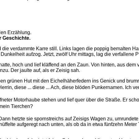
len Erzählung.
r Geschichte.
and die verdammte Karre still. Links lagen die poppig bemalten 
unkelheit aufzog. Jetzt, zwölf Uhr mittags, lag die verfallene P
hatte, hoch und lief kläffend an den Zaun. Von hinten, aus dem
. Der jaulte auf, als er Zeisig sah.
einen grünen Hut mit den Eichelhäherfedern ins Genick und bru
errin, diese ... diese ... Ach, diese blöden Punkernamen. Ich ve
öffneter Motorhaube stehen und lief quer über die Straße. Er sc
 mein Tierchen?
 Dann hetzte sie spornstreichs auf Zeisigs Wagen zu, umrundete
nüffelte aufgeregt nach unten, als ob da in etwa fünfzehn Meter