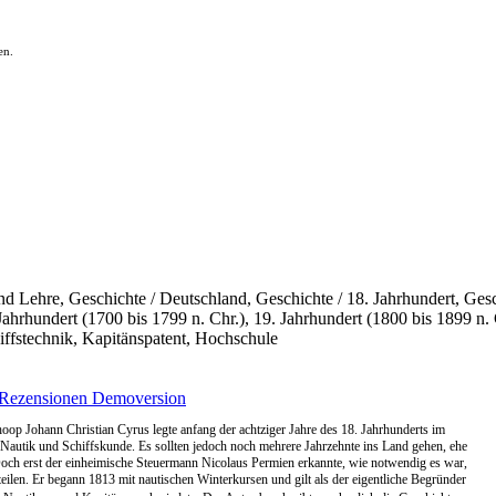
en.
d Lehre, Geschichte / Deutschland, Geschichte / 18. Jahrhundert, Gesch
rhundert (1700 bis 1799 n. Chr.), 19. Jahrhundert (1800 bis 1899 n. C
iffstechnik, Kapitänspatent, Hochschule
Rezensionen
Demoversion
oop Johann Christian Cyrus legte anfang der achtziger Jahre des 18. Jahrhunderts im
 Nautik und Schiffskunde. Es sollten jedoch noch mehrere Jahrzehnte ins Land gehen, ehe
Doch erst der einheimische Steuermann Nicolaus Permien erkannte, wie notwendig es war,
teilen. Er begann 1813 mit nautischen Winterkursen und gilt als der eigentliche Begründer