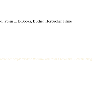
, Polen ...
E-Books, Bücher, Hörbücher, Filme
ichte der Seefahrtschule Wustrow von Rudi Czerwenka: Beschreibung