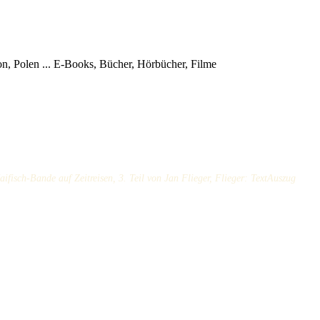
, Polen ...
E-Books, Bücher, Hörbücher, Filme
ifisch-Bande auf Zeitreisen, 3. Teil von Jan Flieger, Flieger: TextAuszug