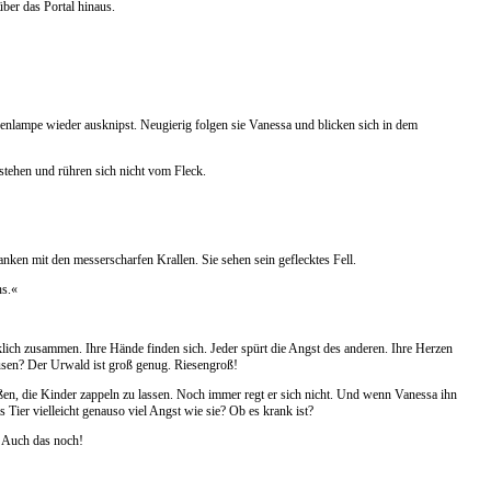
ber das Portal hinaus.
henlampe wieder ausknipst. Neugierig folgen sie Vanessa und blicken sich in dem
 stehen und rühren sich nicht vom Fleck.
anken mit den messerscharfen Krallen. Sie sehen sein geflecktes Fell.
ns.«
lich zusammen. Ihre Hände finden sich. Jeder spürt die Angst des anderen. Ihre Herzen
usen? Der Urwald ist groß genug. Riesengroß!
eßen, die Kinder zappeln zu lassen. Noch immer regt er sich nicht. Und wenn Vanessa ihn
Tier vielleicht genauso viel Angst wie sie? Ob es krank ist?
 Auch das noch!