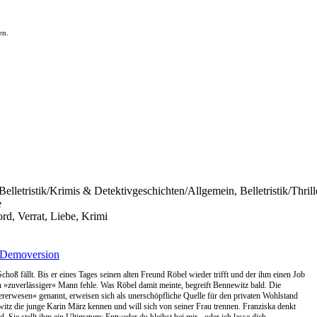
en.
, Belletristik/Krimis & Detektivgeschichten/Allgemein, Belletristik/Thril
e
d, Verrat, Liebe, Krimi
Demoversion
hoß fällt. Bis er eines Tages seinen alten Freund Röbel wieder trifft und der ihm einen Job
n »zuverlässiger« Mann fehle. Was Röbel damit meinte, begreift Bennewitz bald. Die
rerwesen« genannt, erweisen sich als unerschöpfliche Quelle für den privaten Wohlstand
ewitz die junge Karin März kennen und will sich von seiner Frau trennen. Franziska denkt