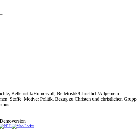
en.
hichte, Belletristik/Humorvoll, Belletristik/Christlich/Allgemein
emen, Stoffe, Motive: Politik, Bezug zu Christen und christlichen Grup
ismus
Demoversion