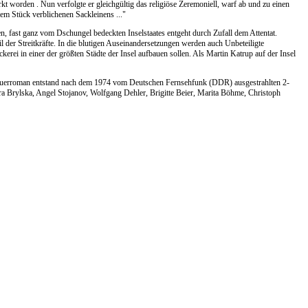
t worden . Nun verfolgte er gleichgültig das religiöse Zeremoniell, warf ab und zu einen
em Stück verblichenen Sackleinens ..."
, fast ganz vom Dschungel bedeckten Inselstaates entgeht durch Zufall dem Attentat.
 der Streitkräfte. In die blutigen Auseinandersetzungen werden auch Unbeteiligte
erei in einer der größten Städte der Insel aufbauen sollen. Als Martin Katrup auf der Insel
euerroman entstand nach dem 1974 vom Deutschen Fernsehfunk (DDR) ausgestrahlten 2-
a Brylska, Angel Stojanov, Wolfgang Dehler, Brigitte Beier, Marita Böhme, Christoph