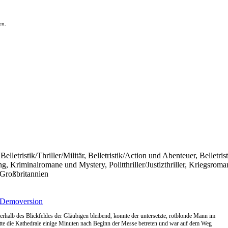
en.
, Belletristik/Thriller/Militär, Belletristik/Action und Abenteuer, Belletr
, Kriminalromane und Mystery, Politthriller/Justizthriller, Kriegsroma
Großbritannien
Demoversion
ßerhalb des Blickfeldes der Gläubigen bleibend, konnte der untersetzte, rotblonde Mann im
atte die Kathedrale einige Minuten nach Beginn der Messe betreten und war auf dem Weg