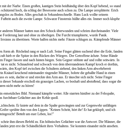
cht mit der Narbe. Einen großen, kantigen Stein beidhändig über den Kopf hebend, so stand
rm schützend hoch, da schlug der Besessene auch schon zu. Die Lampe zersplitterte. Erich
ungslos zu Boden. Alles geschah in Sekundenschnelle. Hans Luck wollte seinem
Fußtritt auch die zweite Lampe. Schwarze Finsternis hüllte alles ein. Immer noch klopfte
ie anderen Männer hatten nun den Schock überwunden und schrien durcheinander. Viele
ne Forderung laut und ohne zu überlegen. Die Furcht triumphierte, wurde Panik.
 Irrsinns zu übertönen. Worte halfen nichts mehr. Fäuste schlugen zu. Kämpfende Männer
Atem ab. Röchelnd rang er nach Luft. Seine Finger glitten suchend über die Erde, fanden
Kraft hieb er die Spitze in den Rücken des Würgers. Der Getroffene ächzte. Seine Hände
 Finger fassen und nach hinten biegen. Sein Gegner stöhnte auf und rollte seitwärts. In
er tat es nicht. Schnaufend und schwach von dem überstandenen Kampf kroch er dorthin,
wärts, den Kopf tief zwischen die Schultern ziehend, den linken Arm abwehrbereit
in ein Knäuel keuchend miteinander ringender Männer, bohrte die geballte Hand in einen
es sein, dachte er und streckte den Arm aus. Er täuschte sich nicht. Seine Finger
n dieser Sekunde erscholl ein grausiges Lachen, so boshaft und abstoßend, dass sogar die
ren nicht mehr zu hören!
 entsetzliches Bild. Niemand kämpfte weiter. Alle starrten hinüber zu der Felsspalte,
 furchtbare Gelächter aus der Kehle quoll.
n Lichtschein. Er kniete auf dem in die Spalte gezwängten und zur Gegenwehr unfähigen
eifer sprühte ihm von den Lippen. "Keinen Schritt, hört ihr! Er hat geklopft, und ich
Steingesicht! Bettelt um euer Leben, los!"
chrie ihm diesen Befehl zu. Ein höhnisches Gelächter war die Antwort. Die Männer, die
den jetzt erst die Schändlichkeit ihres Verhaltens. Sie konnten einander nicht ansehen.