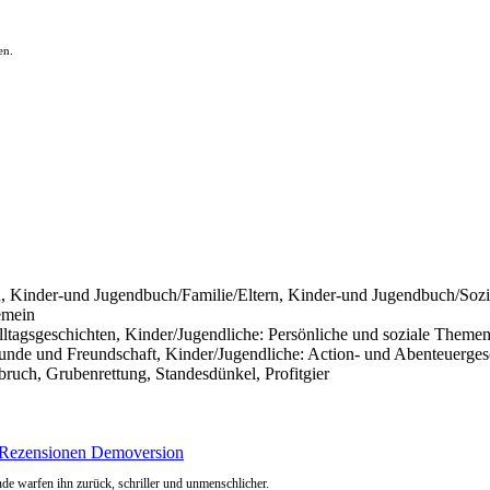
en.
 Kinder-und Jugendbuch/Familie/Eltern, Kinder-und Jugendbuch/Sozi
emein
Alltagsgeschichten, Kinder/Jugendliche: Persönliche und soziale Theme
eunde und Freundschaft, Kinder/Jugendliche: Action- und Abenteuerges
ruch, Grubenrettung, Standesdünkel, Profitgier
Rezensionen
Demoversion
nde warfen ihn zurück, schriller und unmenschlicher.