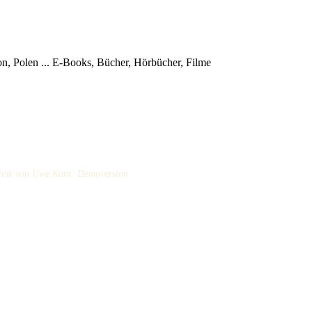
, Polen ...
E-Books, Bücher, Hörbücher, Filme
irsk von Uwe Kant: Demoversion