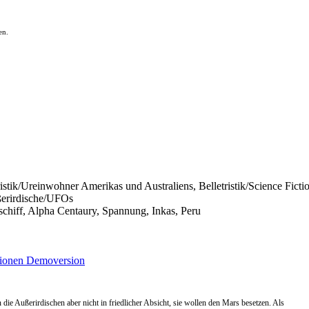
en.
tristik/Ureinwohner Amerikas und Australiens, Belletristik/Science Fict
ußerirdische/UFOs
mschiff, Alpha Centaury, Spannung, Inkas, Peru
ionen
Demoversion
 Außerirdischen aber nicht in friedlicher Absicht, sie wollen den Mars besetzen. Als