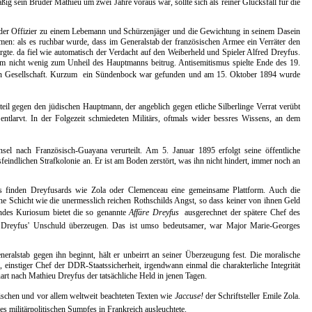
ßig sein Bruder Mathieu um zwei Jahre voraus war, sollte sich als reiner Glücksfall für die
 der Offizier zu einem Lebemann und Schürzenjäger und die Gewichtung in seinem Dasein
en: als es ruchbar wurde, dass im Generalstab der französischen Armee ein Verräter den
gte. da fiel wie automatisch der Verdacht auf den Weiberheld und Spieler Alfred Dreyfus.
um nicht wenig zum Unheil des Hauptmanns beitrug. Antisemitismus spielte Ende des 19.
hen Gesellschaft. Kurzum  ein Sündenbock war gefunden und am 15. Oktober 1894 wurde
eil gegen den jüdischen Hauptmann, der angeblich gegen etliche Silberlinge Verrat verübt
entlarvt. In der Folgezeit schmiedeten Militärs, oftmals wider bessres Wissens, an dem
sel nach Französisch-Guayana verurteilt. Am 5. Januar 1895 erfolgt seine öffentliche
feindlichen Strafkolonie an. Er ist am Boden zerstört, was ihn nicht hindert, immer noch an
ts finden Dreyfusards wie Zola oder Clemenceau eine gemeinsame Plattform. Auch die
che Schicht wie die unermesslich reichen Rothschilds Angst, so dass keiner von ihnen Geld
ndes Kuriosum bietet die so genannte
Affäre Dreyfus
 ausgerechnet der spätere Chef des
n Dreyfus' Unschuld überzeugen. Das ist umso bedeutsamer, war Major Marie-Georges
neralstab gegen ihn beginnt, hält er unbeirrt an seiner Überzeugung fest. Die moralische
 einstiger Chef der DDR-Staatssicherheit, irgendwann einmal die charakterliche Integrität
rt nach Mathieu Dreyfus der tatsächliche Held in jenen Tagen.
erischen und vor allem weltweit beachteten Texten wie
Jaccuse!
der Schriftsteller Emile Zola.
es militärpolitischen Sumpfes in Frankreich ausleuchtete.