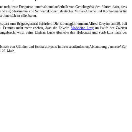
ne turbulente Ereignisse innerhalb und außerhalb von Gerichtsgebäuden führten dazu, dass
hte Strafe; Maximilian von Schwartzkoppen, deutscher Militär-Attache und Kontaktmann für
st ohne sich zu offenbaren.
uart zum Brigadegeneral befördert. Die Ehrenlegion ernennt Alfred Dreyfus am 20. Juli
. Er muss nicht mehr erleben, dass die Enkelin
Madeleine Levy
im Laufe des Zweiten
umgebracht wird. Seine Ehefrau Lucie überlebte den Holocaust und starb kurz nach der
gebnisse von Günther und Eckhardt Fuchs in ihrer akademischen Abhandlung
J'accuse! Zur
 120. Male.