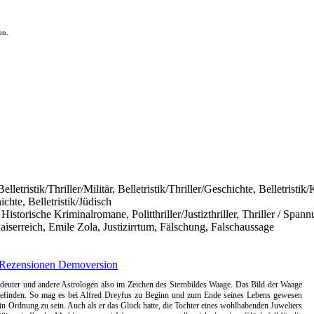
en.
, Belletristik/Thriller/Militär, Belletristik/Thriller/Geschichte, Belletr
hte, Belletristik/Jüdisch
Historische Kriminalromane, Politthriller/Justizthriller, Thriller / S
iserreich, Emile Zola, Justizirrtum, Fälschung, Falschaussage
Rezensionen
Demoversion
euter und andere Astrologen also im Zeichen des Sternbildes Waage. Das Bild der Waage
 befinden. So mag es bei Alfred Dreyfus zu Beginn und zum Ende seines Lebens gewesen
in Ordnung zu sein. Auch als er das Glück hatte, die Tochter eines wohlhabenden Juweliers