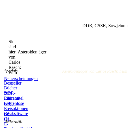
DDR, CSSR, Sowjetunion
Sie
sind
hier:
Asteroidenjäger
von
Carlos
Rasch:
Specials
Asteroidenjäger von Carlos Rasch: Film
Film
Neuerscheinungen
Bestseller
Bücher
zum
DDR-
Film
Literatur
Reihentitel
(59)
(831)
(21)
Kostenlose
E-
Preisaktionen
Books
(5)
Lesesoftware
(1)
für
Belletristik
E-