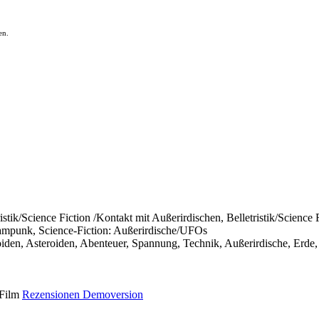
en.
ristik/Science Fiction /Kontakt mit Außerirdischen, Belletristik/Science
teampunk, Science-Fiction: Außerirdische/UFOs
toiden, Asteroiden, Abenteuer, Spannung, Technik, Außerirdische, Erde,
Film
Rezensionen
Demoversion