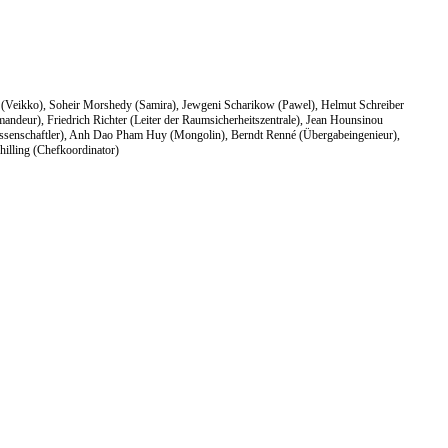
i (Veikko), Soheir Morshedy (Samira), Jewgeni Scharikow (Pawel), Helmut Schreiber
andeur), Friedrich Richter (Leiter der Raumsicherheitszentrale), Jean Hounsinou
ssenschaftler), Anh Dao Pham Huy (Mongolin), Berndt Renné (Übergabeingenieur),
illing (Chefkoordinator)